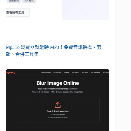
Mp3To 瀏覽器就能轉 MP3！免費音訊轉檔、剪
輯、合併工具集