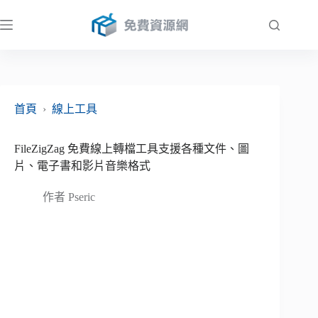
跳
至
主
要
內
容
首頁
›
線上工具
FileZigZag 免費線上轉檔工具支援各種文件、圖
片、電子書和影片音樂格式
作者
Pseric