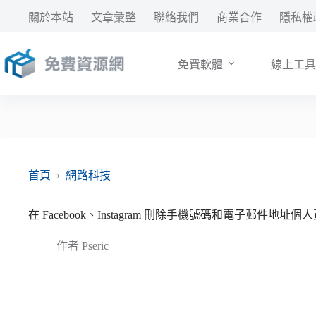
跳
關於本站
文章彙整
聯絡我們
商業合作
隱私權
至
主
要
免費軟體
線上工具
內
容
首頁
›
網路科技
在 Facebook、Instagram 刪除手機號碼和電子郵件地址個
作者
Pseric