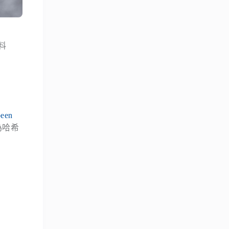
料
been
為哈希