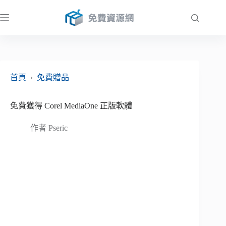
跳
至
主
要
內
容
首頁
›
免費贈品
免費獲得 Corel MediaOne 正版軟體
作者
Pseric