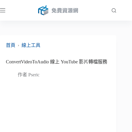
跳
至
主
要
內
容
首頁
›
線上工具
ConvertVideoToAudio 線上 YouTube 影片轉檔服務
作者
Pseric