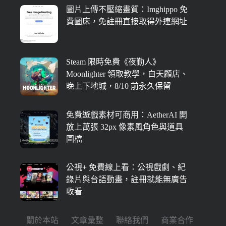
圖片上傳不壓縮畫質：Imghippo 免
費圖床，免註冊直接取得外連網址
Steam 限時免費《夜勤人》
Moonlighter 領取教學，白天顧店、
晚上下地城，8/10 前永久保留
免費遊戲素材可商用：AetherAI 開
放上萬張 32px 像素風角色與道具
圖檔
公視+ 免費線上看：公視戲劇、紀
錄片與台語動畫，註冊就能無廣告
收看
關於本站
文章彙整
聯絡我們
商業合作