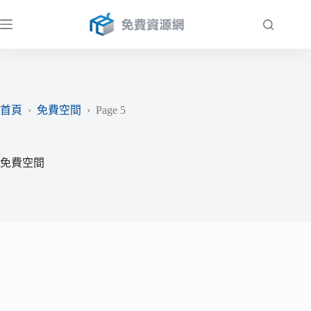
跳
至
主
要
內
容
首頁
›
免費空間
›
Page 5
免費空間