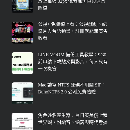
放上萬張 32px 像素風角色與道具
圖檔
公視+ 免費線上看：公視戲劇、紀
錄片與台語動畫，註冊就能無廣告
收看
LINE VOOM 備份工具教學：9/30
前申請下載貼文與影片，每人只有
一次機會
Mac 讀寫 NTFS 硬碟不用關 SIP：
BuhoNTFS 2.0 公測免費體驗
角色姓名產生器：台日英美俄七種
世界觀，附讀音、涵義與時代考據