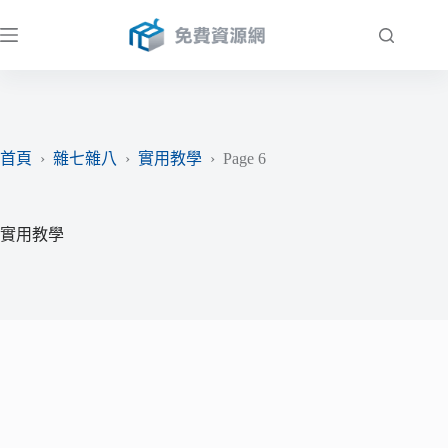
跳
至
主
要
內
容
首頁
›
雜七雜八
›
實用教學
›
Page 6
實用教學