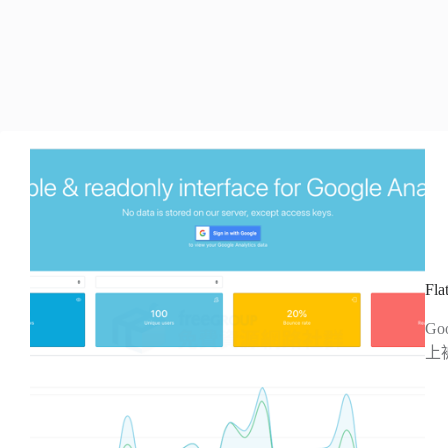
Fl
Go
上