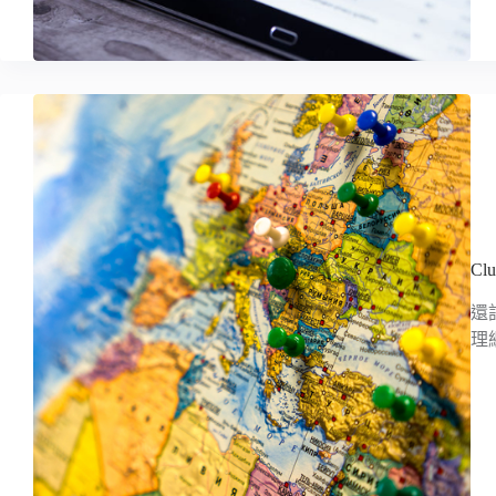
C
還
理