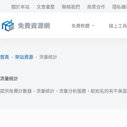
跳
關於本站
文章彙整
聯絡我們
商業合作
隱私權
至
主
要
免費軟體
線上工具
內
容
首頁
›
架站資源
›
流量統計
流量統計
提供免費計數器、流量統計、流量分析服務，較知名的有牛美眉計數