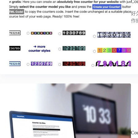
Co
好
作
C