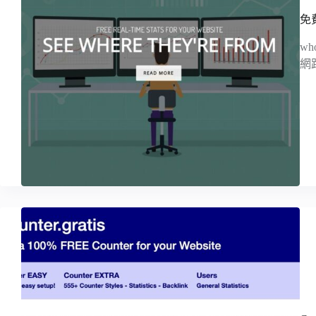
免
w
網