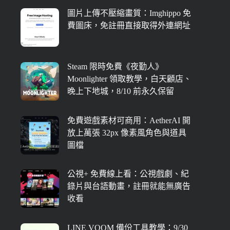
圖片上傳不壓縮畫質：Imghippo 免
費圖床，免註冊直接取得外連網址
Steam 限時免費《夜勤人》
Moonlighter 領取教學，白天顧店、
晚上下地城，8/10 前永久保留
免費遊戲素材可商用：AetherAI 開
放上萬張 32px 像素風角色與道具
圖檔
公視+ 免費線上看：公視戲劇、紀
錄片與台語動畫，註冊就能無廣告
收看
LINE VOOM 備份工具教學：9/30