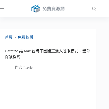
跳
至
主
要
內
容
首頁
›
免費軟體
Caffeine 讓 Mac 暫時不因閒置進入睡眠模式、螢幕
保護程式
作者
Pseric