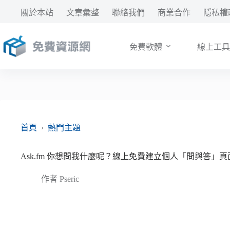
跳
關於本站
文章彙整
聯絡我們
商業合作
隱私權
至
主
要
免費軟體
線上工具
內
容
首頁
›
熱門主題
Ask.fm 你想問我什麼呢？線上免費建立個人「問與答」
作者
Pseric