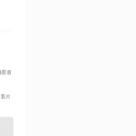
路影音
在影片