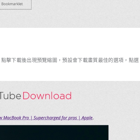
網址、點擊下載後出現預覽縮圖，預設會下載畫質最佳的選項，點選