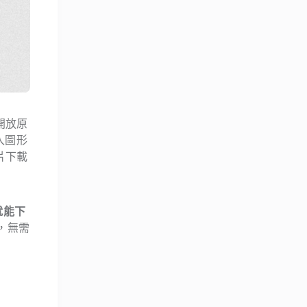
開放原
入圖形
影片下載
就能下
，無需