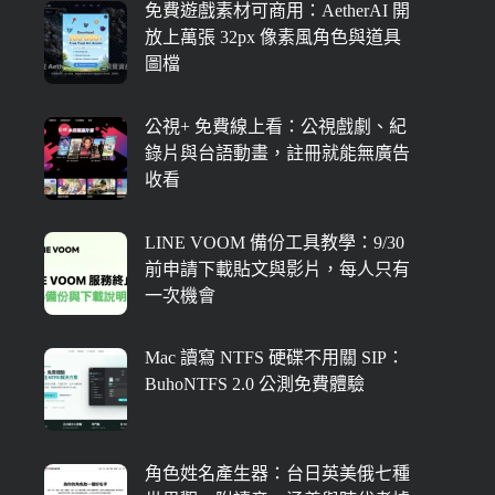
免費遊戲素材可商用：AetherAI 開
放上萬張 32px 像素風角色與道具
圖檔
公視+ 免費線上看：公視戲劇、紀
錄片與台語動畫，註冊就能無廣告
收看
LINE VOOM 備份工具教學：9/30
前申請下載貼文與影片，每人只有
一次機會
Mac 讀寫 NTFS 硬碟不用關 SIP：
BuhoNTFS 2.0 公測免費體驗
角色姓名產生器：台日英美俄七種