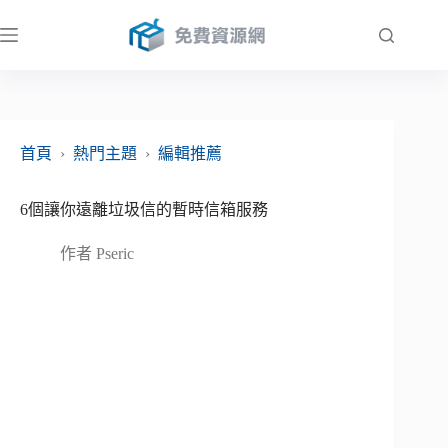
跳
至
主
要
內
容
首頁
›
熱門主題
›
編輯推薦
6個讓你遠離垃圾信的暫時信箱服務
作者
Pseric