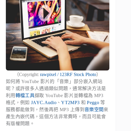
（Copyright:
rawpixel / 123RF Stock Photo
）
如何將 YouTube 影片的「音樂」部分嵌入網站
呢？或許很多人遇過類似問題，通常解決方法是
利用
轉檔工具
擷取 YouTube 影片並轉檔為 MP3
格式，例如
JAYC.Audio
、
YT2MP3
和
Peggo
等
服務都能做到，然後再把 MP3 上傳到
音樂空間
來
產生內嵌代碼，這個方法非常費時，而且可能會
有版權問題。