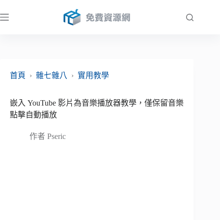
跳
至
主
要
內
容
首頁
›
雜七雜八
›
實用教學
嵌入 YouTube 影片為音樂播放器教學，僅保留音樂
點擊自動播放
作者
Pseric