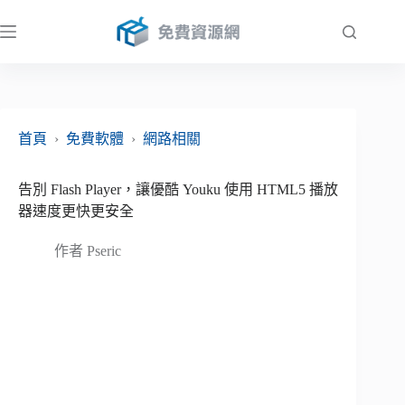
跳
至
主
要
內
容
首頁
›
免費軟體
›
網路相關
告別 Flash Player，讓優酷 Youku 使用 HTML5 播放
器速度更快更安全
作者
Pseric