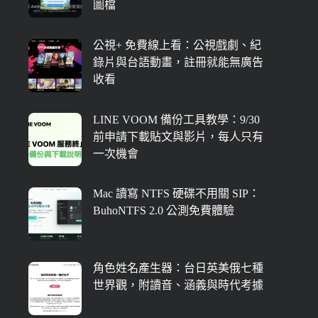
圖檔
公視+ 免費線上看：公視戲劇、紀
錄片與台語動畫，註冊就能無廣告
收看
LINE VOOM 備份工具教學：9/30
前申請下載貼文與影片，每人只有
一次機會
Mac 讀寫 NTFS 硬碟不用關 SIP：
BuhoNTFS 2.0 公測免費體驗
角色姓名產生器：台日英美俄七種
世界觀，附讀音、涵義與時代考據