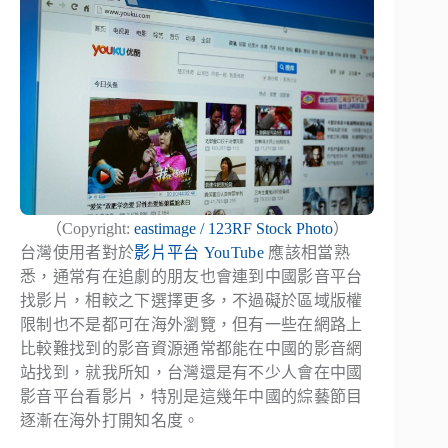
（Copyright:
eastimage / 123RF Stock Photo
）
台灣使用者對於
影片平台
YouTube
應該相當熟
悉，通常有在追劇的朋友也會連到中國影音平台
找影片，相較之下選擇更多，不過礙於區域版權
限制也不是都可在海外瀏覽，但有一些在網路上
比較難找到的影音資源通常都能在中國的影音網
站找到，就我所知，台灣還是有不少人會在中國
影音平台看影片，特別是這幾年中國的綜藝節目
逐漸在海外打開知名度。