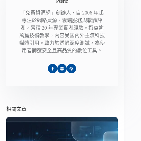
Pseric
「免費資源網」創辦人，自 2006 年起
專注於網路資源、雲端服務與軟體評
測，累積 20 年專業實測經驗。撰寫逾
萬篇技術教學，內容受國內外主流科技
媒體引用。致力於透過深度測試，為使
用者篩選安全且高品質的數位工具。
相關文章