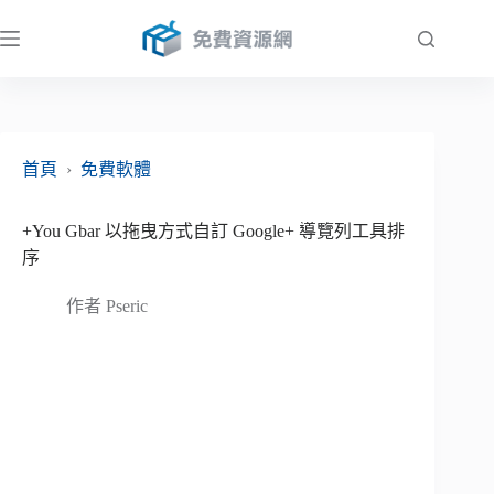
跳
至
主
要
內
容
首頁
›
免費軟體
+You Gbar 以拖曳方式自訂 Google+ 導覽列工具排
序
作者
Pseric