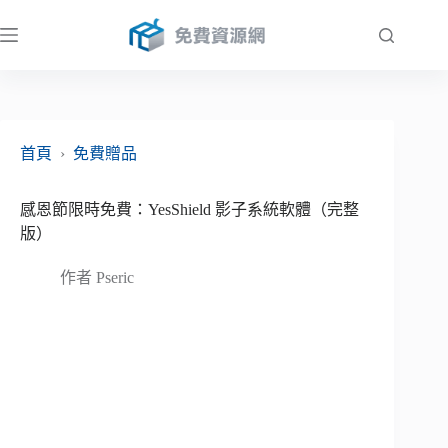
跳
至
主
要
內
容
首頁
›
免費贈品
感恩節限時免費：YesShield 影子系統軟體（完整
版）
作者
Pseric