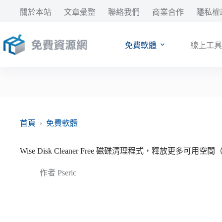
跳
關於本站
文章彙整
聯絡我們
商業合作
隱私權
至
主
要
免費軟體
線上工具
內
容
首頁
›
免費軟體
Wise Disk Cleaner Free 磁碟清理程式，釋放更多可用空
作者
Pseric