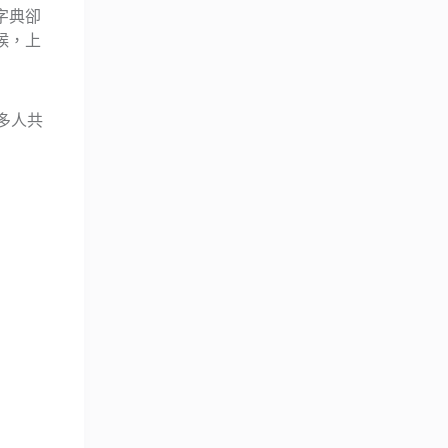
字典卻
候，上
多人共