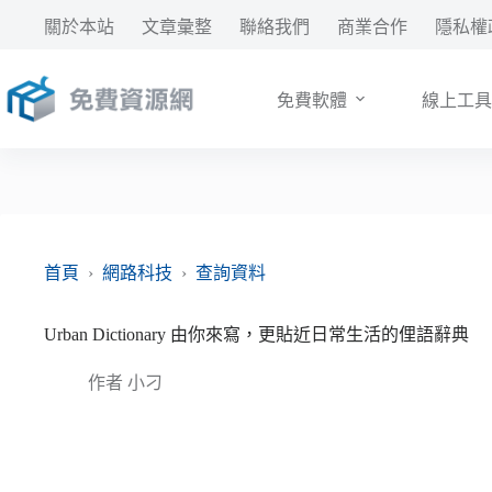
跳
關於本站
文章彙整
聯絡我們
商業合作
隱私權
至
主
要
免費軟體
線上工具
內
容
首頁
›
網路科技
›
查詢資料
Urban Dictionary 由你來寫，更貼近日常生活的俚語辭典
作者
小刁