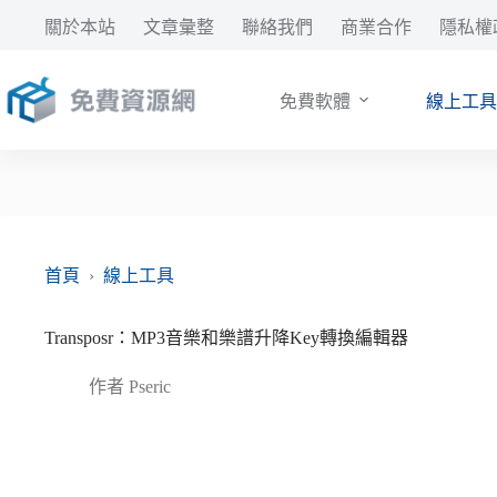
跳
關於本站
文章彙整
聯絡我們
商業合作
隱私權
至
主
要
免費軟體
線上工具
內
容
首頁
›
線上工具
Transposr：MP3音樂和樂譜升降Key轉換編輯器
作者
Pseric