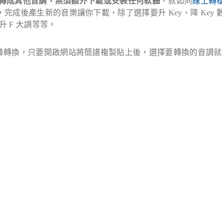
樂譜轉成其他音調，無須額外下載或安裝任何軟體
，就如同
線上轉
，完成後產生新的音樂讓你下載，除了選擇要升 Key、降 Key 
 F 大調等等。
升降轉換，只要開啟網站將簡譜複製貼上後，選擇要轉換的音調