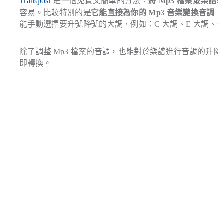
Transposr
是一個免費又簡單的方法，
將 Mp3 檔案或
容易。比較特別的是
它能直接為你的 Mp3 音樂變換音調
能手動選擇要升號降號的大調，例如：C 大調、E 大調、升
除了調整 Mp3 檔案的音調，也能對於樂譜進行音調的
即轉換。