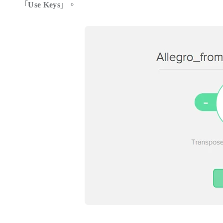
「
Use Keys
」。