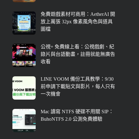
免費遊戲素材可商用：AetherAI 開
放上萬張 32px 像素風角色與道具
圖檔
公視+ 免費線上看：公視戲劇、紀
錄片與台語動畫，註冊就能無廣告
收看
LINE VOOM 備份工具教學：9/30
前申請下載貼文與影片，每人只有
一次機會
Mac 讀寫 NTFS 硬碟不用關 SIP：
BuhoNTFS 2.0 公測免費體驗