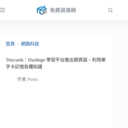
跳
至
主
要
內
容
首頁
›
網路科技
Tinycards：Duolingo 學習平台推出網頁版，利用單
字卡記憶各種知識
作者
Pseric