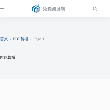
跳
至
主
要
內
容
首頁
›
PDF轉檔
›
Page 3
PDF轉檔