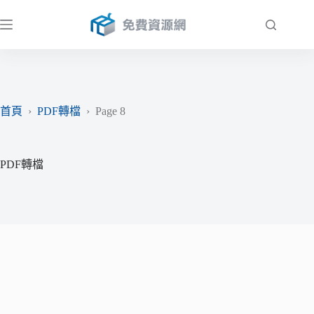
跳
至
主
要
內
容
首頁
›
PDF轉檔
›
Page 8
PDF轉檔