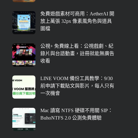
免費遊戲素材可商用：AetherAI 開
放上萬張 32px 像素風角色與道具
圖檔
公視+ 免費線上看：公視戲劇、紀
錄片與台語動畫，註冊就能無廣告
收看
LINE VOOM 備份工具教學：9/30
前申請下載貼文與影片，每人只有
一次機會
Mac 讀寫 NTFS 硬碟不用關 SIP：
BuhoNTFS 2.0 公測免費體驗