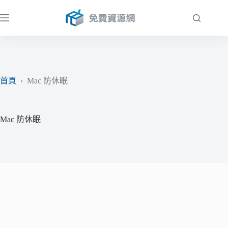
跳
至
主
要
內
容
首頁
›
Mac 防休眠
Mac 防休眠