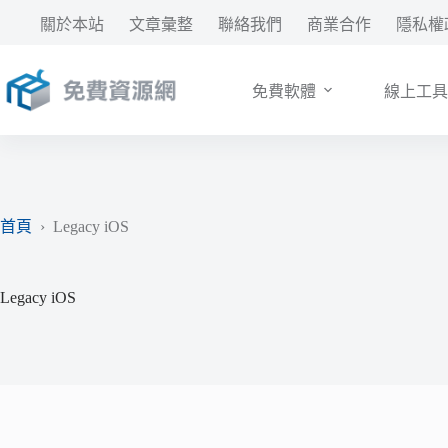
跳
關於本站
文章彙整
聯絡我們
商業合作
隱私權
至
主
要
免費軟體
線上工具
內
容
首頁
›
Legacy iOS
Legacy iOS