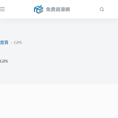
跳
至
主
要
內
容
首頁
›
GPS
GPS