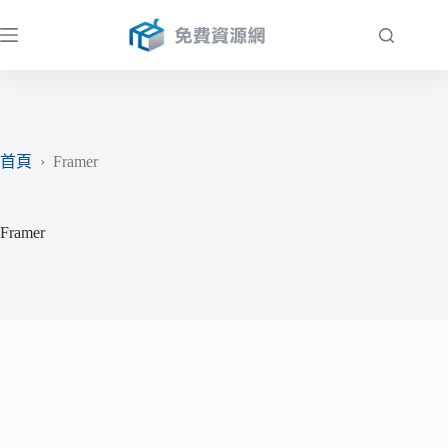
跳
至
主
要
內
容
首頁
›
Framer
Framer