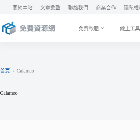
跳
關於本站
文章彙整
聯絡我們
商業合作
隱私權
至
主
要
免費軟體
線上工具
內
容
首頁
›
Calameo
Calameo