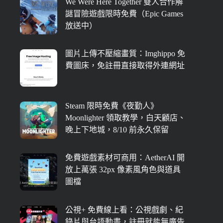
We Were Here Together 雙人合作解
謎冒險遊戲限時免費（Epic Games
放送中）
圖片上傳不壓縮畫質：Imghippo 免
費圖床，免註冊直接取得外連網址
Steam 限時免費《夜勤人》
Moonlighter 領取教學，白天顧店、
晚上下地城，8/10 前永久保留
免費遊戲素材可商用：AetherAI 開
放上萬張 32px 像素風角色與道具
圖檔
公視+ 免費線上看：公視戲劇、紀
錄片與台語動畫，註冊就能無廣告