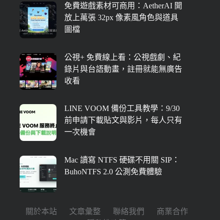
免費遊戲素材可商用：AetherAI 開
放上萬張 32px 像素風角色與道具
圖檔
公視+ 免費線上看：公視戲劇、紀
錄片與台語動畫，註冊就能無廣告
收看
LINE VOOM 備份工具教學：9/30
前申請下載貼文與影片，每人只有
一次機會
Mac 讀寫 NTFS 硬碟不用關 SIP：
BuhoNTFS 2.0 公測免費體驗
關於本站
文章彙整
聯絡我們
商業合作