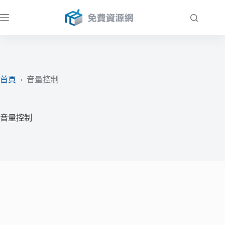
跳
至
主
要
內
容
首頁
›
音量控制
音量控制