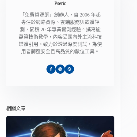
Pseric
「免費資源網」創辦人，自 2006 年起
專注於網路資源、雲端服務與軟體評
測，累積 20 年專業實測經驗。撰寫逾
萬篇技術教學，內容受國內外主流科技
媒體引用。致力於透過深度測試，為使
用者篩選安全且高品質的數位工具。
相關文章