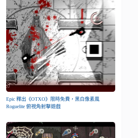
Epic 釋出《OTXO》限時免費，黑白像素風
Roguelite 俯視角射擊遊戲