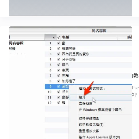
[教
P
裡