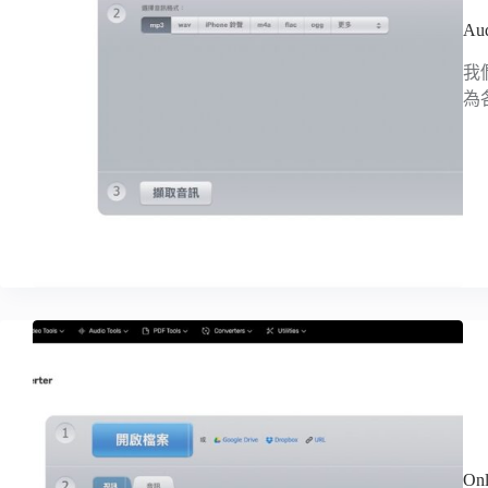
Au
我
為
On