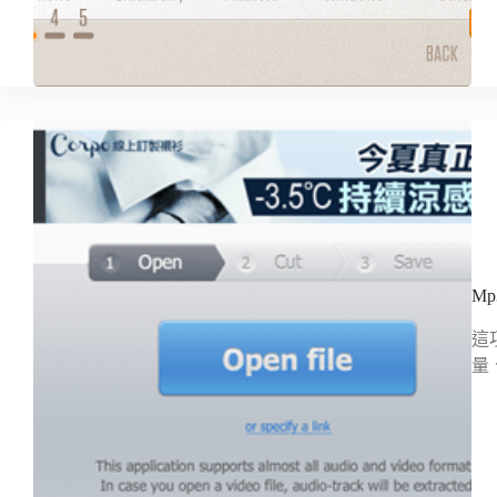
M
這
量