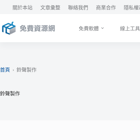
跳
關於本站
文章彙整
聯絡我們
商業合作
隱私權
至
主
要
免費軟體
線上工具
內
容
首頁
›
鈴聲製作
鈴聲製作