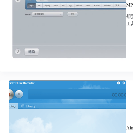
M
想
工
Ai