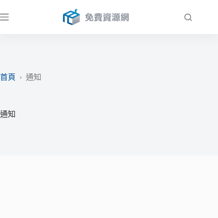
跳
至
主
要
內
容
首頁
›
通知
通知