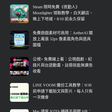
Steam 限時免費《夜勤人》
Moonlighter 領取教學，白天顧店、
晚上下地城，8/10 前永久保留
免費遊戲素材可商用：AetherAI 開
放上萬張 32px 像素風角色與道具
圖檔
公視+ 免費線上看：公視戲劇、紀
錄片與台語動畫，註冊就能無廣告
收看
LINE VOOM 備份工具教學：9/30
前申請下載貼文與影片，每人只有
一次機會
Mac 讀寫 NTFS 硬碟不用關 SIP：