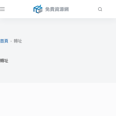
跳
至
主
要
內
容
首頁
›
轉址
轉址