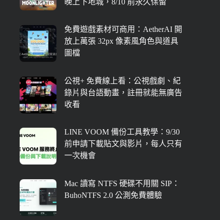
晚上下地城，8/10 前永久保留
免費遊戲素材可商用：AetherAI 開
放上萬張 32px 像素風角色與道具
圖檔
公視+ 免費線上看：公視戲劇、紀
錄片與台語動畫，註冊就能無廣告
收看
LINE VOOM 備份工具教學：9/30
前申請下載貼文與影片，每人只有
一次機會
Mac 讀寫 NTFS 硬碟不用關 SIP：
BuhoNTFS 2.0 公測免費體驗