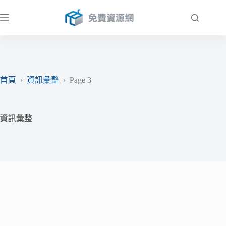
跳
至
主
要
內
容
首頁
›
資訊彙整
›
Page 3
資訊彙整