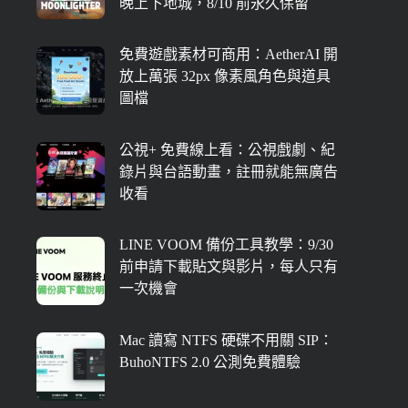
晚上下地城，8/10 前永久保留
免費遊戲素材可商用：AetherAI 開
放上萬張 32px 像素風角色與道具
圖檔
公視+ 免費線上看：公視戲劇、紀
錄片與台語動畫，註冊就能無廣告
收看
LINE VOOM 備份工具教學：9/30
前申請下載貼文與影片，每人只有
一次機會
Mac 讀寫 NTFS 硬碟不用關 SIP：
BuhoNTFS 2.0 公測免費體驗