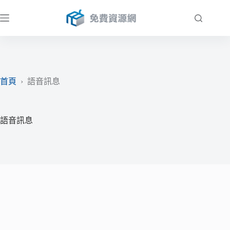
跳
至
主
要
內
容
首頁
›
語音訊息
語音訊息