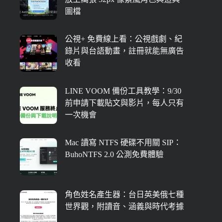
圖檔
公視+ 免費線上看：公視戲劇、紀
錄片與台語動畫，註冊就能無廣告
收看
LINE VOOM 備份工具教學：9/30
前申請下載貼文與影片，每人只有
一次機會
Mac 讀寫 NTFS 硬碟不用關 SIP：
BuhoNTFS 2.0 公測免費體驗
角色姓名產生器：台日英美俄七種
世界觀，附讀音、涵義與時代考據