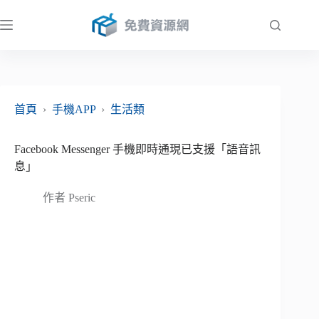
跳
至
主
要
內
容
首頁
›
手機APP
›
生活類
Facebook Messenger 手機即時通現已支援「語音訊
息」
作者
Pseric