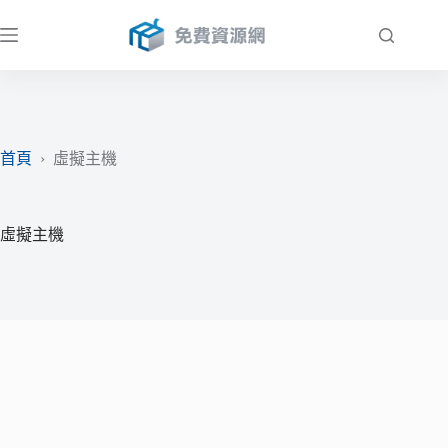
跳
至
主
要
內
容
首頁
›
虛擬主機
虛擬主機