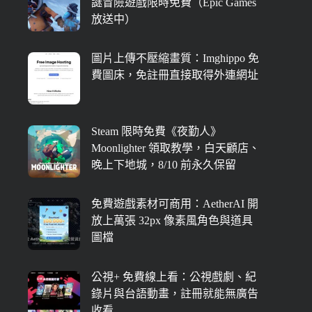
謎冒險遊戲限時免費（Epic Games
放送中）
圖片上傳不壓縮畫質：Imghippo 免
費圖床，免註冊直接取得外連網址
Steam 限時免費《夜勤人》
Moonlighter 領取教學，白天顧店、
晚上下地城，8/10 前永久保留
免費遊戲素材可商用：AetherAI 開
放上萬張 32px 像素風角色與道具
圖檔
公視+ 免費線上看：公視戲劇、紀
錄片與台語動畫，註冊就能無廣告
收看