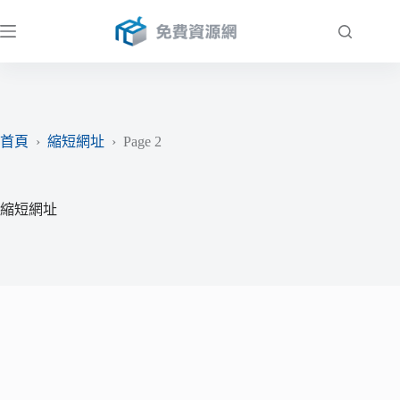
跳
至
主
要
內
容
首頁
›
縮短網址
›
Page 2
縮短網址