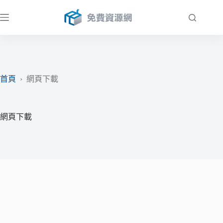
跳
至
主
要
內
容
首頁
›
網頁下載
網頁下載