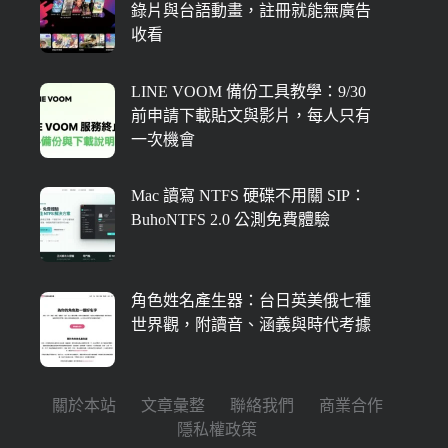
錄片與台語動畫，註冊就能無廣告
收看
LINE VOOM 備份工具教學：9/30
前申請下載貼文與影片，每人只有
一次機會
Mac 讀寫 NTFS 硬碟不用關 SIP：
BuhoNTFS 2.0 公測免費體驗
角色姓名產生器：台日英美俄七種
世界觀，附讀音、涵義與時代考據
關於本站
文章彙整
聯絡我們
商業合作
隱私權政策