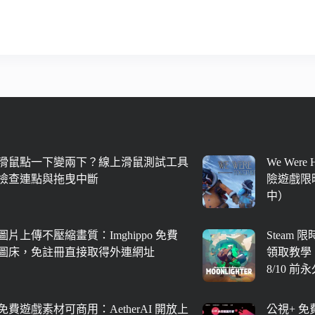
滑鼠點一下變兩下？線上滑鼠測試工具
We Were
檢查連點與拖曳中斷
險遊戲限時
中）
圖片上傳不壓縮畫質：Imghippo 免費
Steam 
圖床，免註冊直接取得外連網址
領取教學
8/10 前
免費遊戲素材可商用：AetherAI 開放上
公視+ 