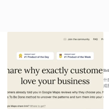
Br
什
成