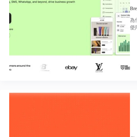
Br
為什
使