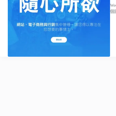
We
個國