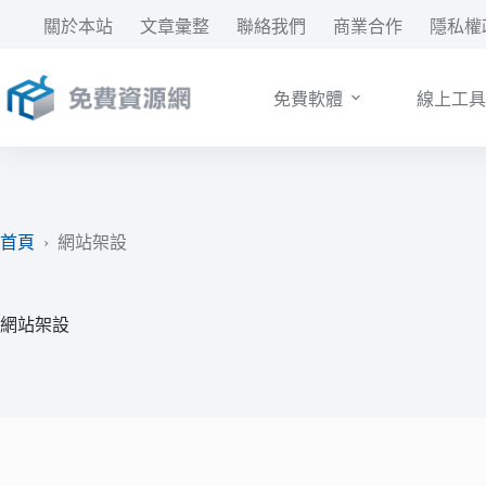
跳
關於本站
文章彙整
聯絡我們
商業合作
隱私權
至
主
要
免費軟體
線上工具
內
容
首頁
›
網站架設
網站架設