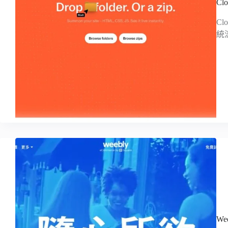
C
C
統
W