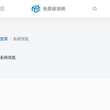
跳
至
主
要
內
容
首頁
›
系統效能
系統效能