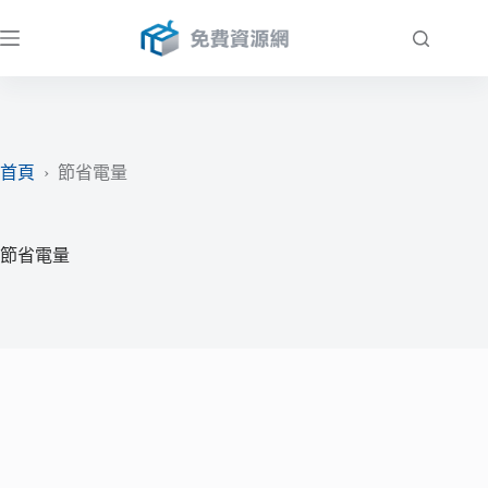
跳
至
主
要
內
容
首頁
›
節省電量
節省電量