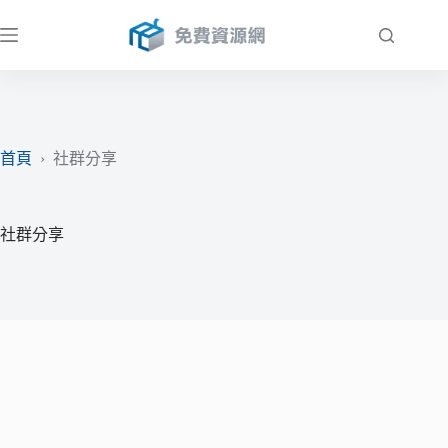
跳
至
主
要
內
容
首頁
›
社群分享
社群分享