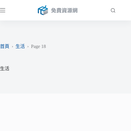
跳
至
主
要
內
容
首頁
›
生活
›
Page 18
生活