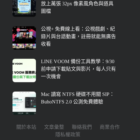
放上萬張 32px 像素風角色與道具
圖檔
公視+ 免費線上看：公視戲劇、紀
錄片與台語動畫，註冊就能無廣告
收看
LINE VOOM 備份工具教學：9/30
前申請下載貼文與影片，每人只有
一次機會
Mac 讀寫 NTFS 硬碟不用關 SIP：
BuhoNTFS 2.0 公測免費體驗
關於本站
文章彙整
聯絡我們
商業合作
隱私權政策