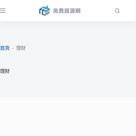
跳
至
主
要
內
容
首頁
›
理財
理財