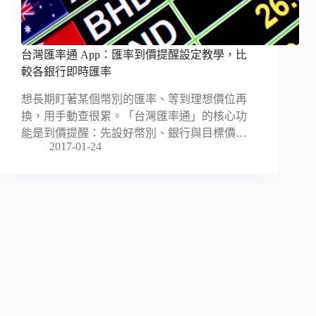
台灣匯率通 App：匯率到價提醒設定教學，比
較各銀行即時匯率
想長期盯著某個幣別的匯率、等到理想價位再
換，用手動查很累。「台灣匯率通」的核心功
能是到價提醒：先設好幣別、銀行與目標價…
2017-01-24