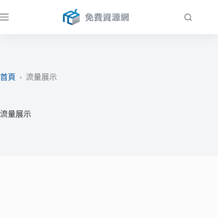
跳
至
主
要
內
容
首頁
›
流量展示
流量展示