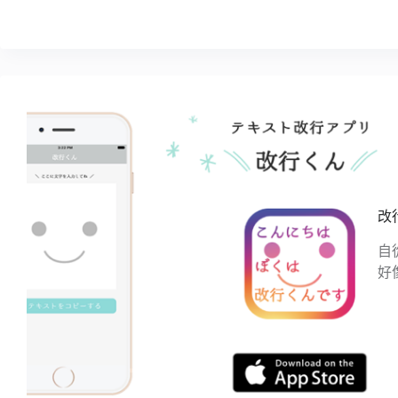
改
自
好