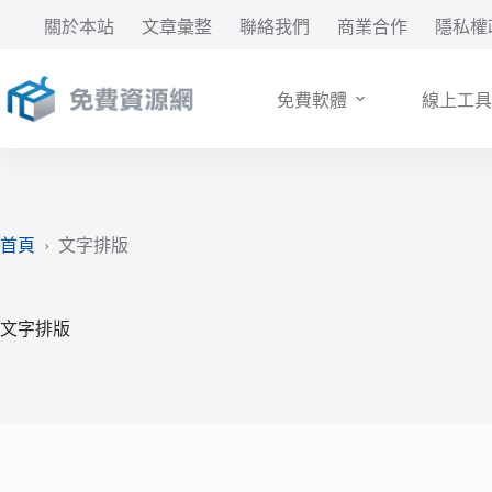
跳
關於本站
文章彙整
聯絡我們
商業合作
隱私權
至
主
要
免費軟體
線上工具
內
容
首頁
›
文字排版
文字排版