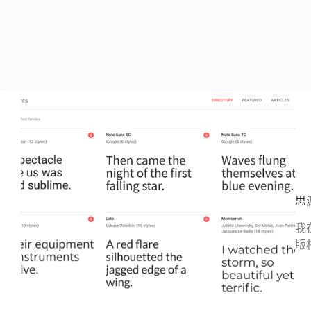
思源
我
版