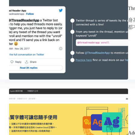
Th
身
都
A