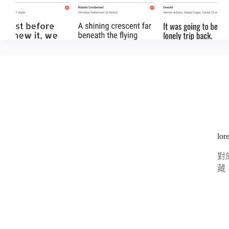
l
對
藏