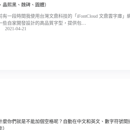
、晶熙黑、魏碑、圓體）
前有一段時間我使用台灣文鼎科技的「iFontCloud 文鼎雲字庫
一些自家開發設計的高品質字型，提供包…
2021-04-21
什麼你們就是不能加個空格呢？自動在中文和英文、數字符號間插入空
能）