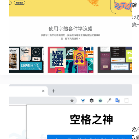
體
以
錄
為
功