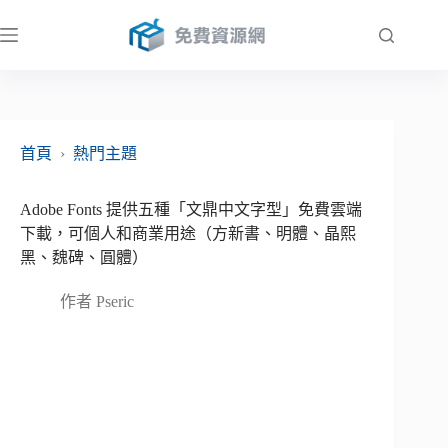
跳
至
主
要
內
容
首頁
›
熱門主題
Adobe Fonts 提供五種「文鼎中文字型」免費雲端
下載，可個人和商業用途（方新書、明體、晶熙
黑、魏碑、圓體）
作者
Pseric