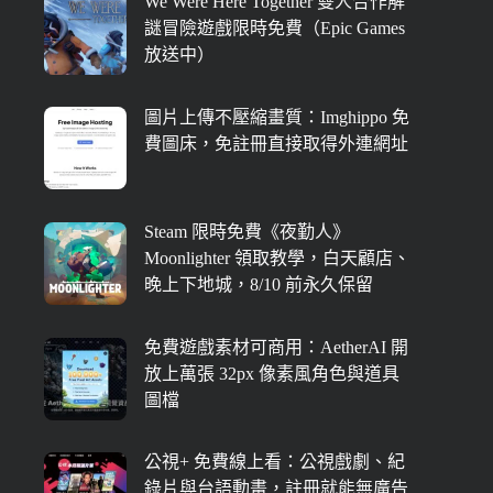
We Were Here Together 雙人合作解
謎冒險遊戲限時免費（Epic Games
放送中）
圖片上傳不壓縮畫質：Imghippo 免
費圖床，免註冊直接取得外連網址
Steam 限時免費《夜勤人》
Moonlighter 領取教學，白天顧店、
晚上下地城，8/10 前永久保留
免費遊戲素材可商用：AetherAI 開
放上萬張 32px 像素風角色與道具
圖檔
公視+ 免費線上看：公視戲劇、紀
錄片與台語動畫，註冊就能無廣告