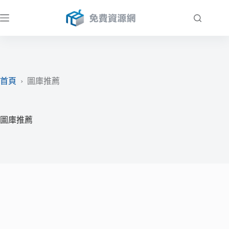
跳
至
主
要
內
容
首頁
›
圖庫推薦
圖庫推薦