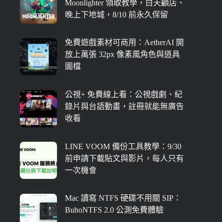
Moonlighter 領取教學，白天顧店、
晚上下地城，8/10 前永久保留
免費遊戲素材可商用：AetherAI 開
放上萬張 32px 像素風角色與道具
圖檔
公視+ 免費線上看：公視戲劇、紀
錄片與台語動畫，註冊就能無廣告
收看
LINE VOOM 備份工具教學：9/30
前申請下載貼文與影片，每人只有
一次機會
Mac 讀寫 NTFS 硬碟不用關 SIP：
BuhoNTFS 2.0 公測免費體驗