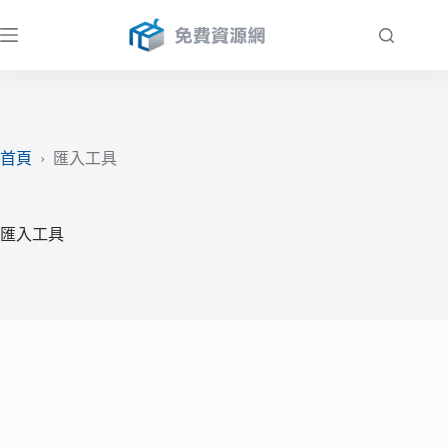
跳
至
主
要
內
容
首頁
›
匯入工具
匯入工具