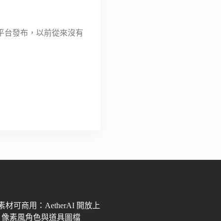
eo 平台發布，以前從來沒有
材可商用：AetherAI 開放上
px 像素風角色與道具圖檔