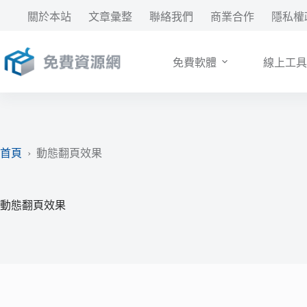
跳
關於本站
文章彙整
聯絡我們
商業合作
隱私權
至
主
要
免費軟體
線上工具
內
容
首頁
›
動態翻頁效果
動態翻頁效果